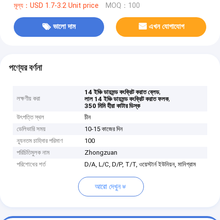
মূল্য：USD 1.7-3.2 Unit price
MOQ：100
ভালো দাম
এখন যোগাযোগ
পণ্যের বর্ণনা
,
14 ইঞ্চি ডায়মন্ড কংক্রিট করাত ব্লেড
লক্ষণীয় করা
,
লাল 14 ইঞ্চি ডায়মন্ড কংক্রিট করাত ফলক
350 মিমি হীরা কাটার ডিস্ক
উৎপত্তি স্থল
চীন
ডেলিভারি সময়
10-15 কাজের দিন
ন্যূনতম চাহিদার পরিমাণ
100
পরিচিতিমুলক নাম
Zhongzuan
পরিশোধের শর্ত
D/A, L/C, D/P, T/T, ওয়েস্টার্ন ইউনিয়ন, মানিগ্রাম
আরো দেখুন