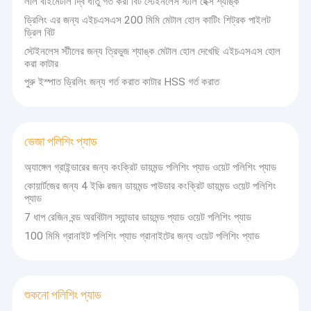
লাল বাইমেটাল দ্বি ধাতু গর্ত করা বিট স্টেইনলেস স্টীল হেক্স শ্যাঙ্ক
ড্রিলিং এর জন্য এইচএসএস 200 মিমি মেটাল হোল কাটিং শিট্রক পাইলট
ড্রিল বিট
স্টেইনলেস স্টীলের জন্য ত্রিভুজ শ্যাঙ্ক মেটাল হোল দেখেছি এইচএসএস হোল
করা কাটার
পুরু ইস্পাত ড্রিলিং জন্য গর্ত করাত কাটার HSS গর্ত করাত
ভেজা পলিশিং প্যাড
অ্যাঙ্গেল গ্রাইন্ডারের জন্য কংক্রিট ডায়মন্ড পলিশিং প্যাড ওয়েট পলিশিং প্যাড
কোয়ার্টজের জন্য 4 ইঞ্চি রজন ডায়মন্ড পাউডার কংক্রিট ডায়মন্ড ওয়েট পলিশিং
প্যাড
7 ধাপ রেজিন বন্ড অরবিটাল স্যান্ডার ডায়মন্ড প্যাড ওয়েট পলিশিং প্যাড
বাড়ি
100 মিমি গ্রানাইট পলিশিং প্যাড গ্রানাইটের জন্য ওয়েট পলিশিং প্যাড
Zhongzuan(Chongqing)Precision Tool Manufacturing Co.,Ltd
1995 সালে পাওয়া গিয়েছিল এবং 26 বছরেরও বেশি সময় ধরে উচ্চ-মানের গর্ত করা বিট এবং
পণ্য
ড্রিল বিটগুলি গবেষণা এবং উৎপাদনে বিশেষীকরণ করেছিল, সর্বদা নেতা হতে এবং সেরা পণ্য
উত্পাদন করার লক্ষ্যে।2017 সালে চাংজিয়াং জুয়ানশি থেকে "ঝংজুয়ান" বিদেশী বাজারের জন্য
আমাদের সম্পর্কে
শুকনো পলিশিং প্যাড
বিশেষভাবে নিবন্ধিত ব্র্যান্ড ছিল, মূল পণ্য হল ডায়মন্ড হোল করা বিট, এইচএসএস টুইস্ট ড্রিল