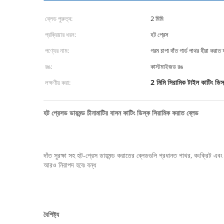
ব্লেড পুরুত্ব:
2 মিমি
প্রক্রিয়ার ধরন:
হট প্রেস
পণ্যের নাম:
গরম চাপা দাঁত গার্ড পাথর হীরা করা
রঙ:
কাস্টমাইজড রঙ
2 মিমি সিরামিক টাইল কাটিং ডিস
লক্ষণীয় করা:
হট প্রেসড ডায়মন্ড চীনামাটির বাসন কাটিং ডিস্ক সিরামিক করাত ব্লেড
দাঁত সুরক্ষা সহ হট-প্রেস ডায়মন্ড করাতের ব্লেডগুলি প্রধানত পাথর, কংক্রিট এবং
আরও নিরাপদ হবে৷ বন্ধ
বৈশিষ্ট্য