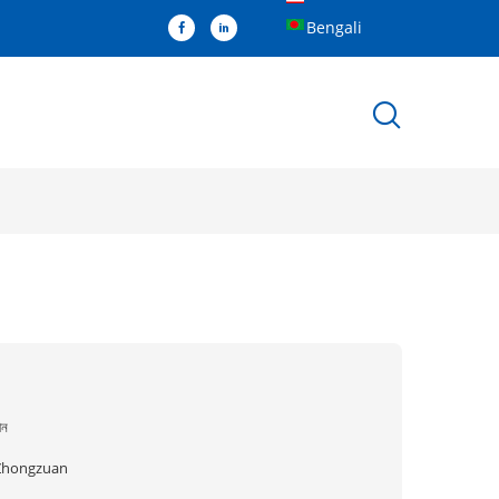
Bengali
ীন
Zhongzuan