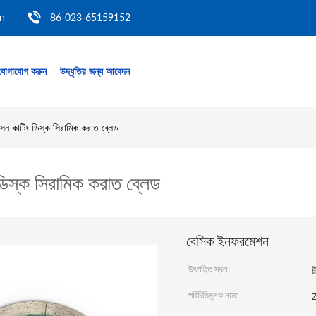
m
86-023-65159152
যোগাযোগ করুন
উদ্ধৃতির জন্য আবেদন
বাসন কাটিং ডিস্ক সিরামিক করাত ব্লেড
 ডিস্ক সিরামিক করাত ব্লেড
বেসিক ইনফরমেশন
উৎপত্তি স্থল:
চ
পরিচিতিমুলক নাম: