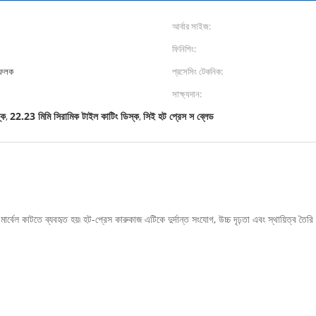
আর্বার সাইজ:
ফিনিশিং:
ত ফলক
প্রসেসিং টেকনিক:
সাক্ষ্যদান:
্ক
22.23 মিমি সিরামিক টাইল কাটিং ডিস্ক
সিই হট প্রেস স ব্লেড
,
,
 মার্বেল কাটতে ব্যবহৃত হয়৷ হট-প্রেস কারুকাজ এটিকে দুর্দান্ত সংযোগ, উচ্চ দৃঢ়তা এবং স্থায়িত্ব ত