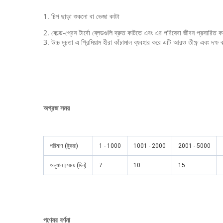
1. চিপ ছাড়া শুকনো বা ভেজা কাটা
2. কোল্ড-প্রেস টার্বো ব্লেডগুলি দ্রুত কাটতে এবং এর পরিষেবা জীবন প্রসারিত
3. উচ্চ দৃঢ়তা এ প্রিমিয়াম হীরা কাঁচামাল ব্যবহার করে এটি আরও তীক্ষ্ণ এবং দক্
অগ্রজ সময়
পরিমাণ (টুকরা)
1 - 1000
1001 - 2000
2001 - 5000
অনুমান।সময় (দিন)
7
10
15
পণ্যের বর্ণনা