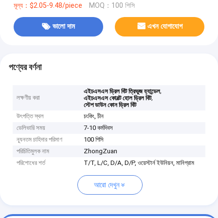
মূল্য：$2.05-9.48/piece
MOQ：100 পিসি
ভালো দাম
এখন যোগাযোগ
পণ্যের বর্ণনা
,
এইচএসএস ড্রিল বিট ত্রিভুজ হ্যান্ডেল
লক্ষণীয় করা
,
এইচএসএস কোবল্ট হোল ড্রিল বিট
স্টেপ ডাউন কোন ড্রিল বিট
উৎপত্তি স্থল
চংকিং, চীন
ডেলিভারি সময়
7-10 কর্মদিবস
ন্যূনতম চাহিদার পরিমাণ
100 পিসি
পরিচিতিমুলক নাম
ZhongZuan
পরিশোধের শর্ত
T/T, L/C, D/A, D/P, ওয়েস্টার্ন ইউনিয়ন, মানিগ্রাম
আরো দেখুন