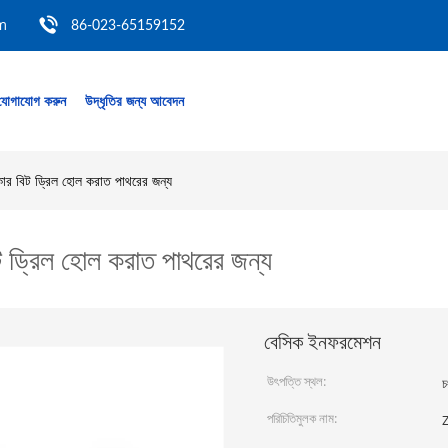
m
86-023-65159152
যোগাযোগ করুন
উদ্ধৃতির জন্য আবেদন
 কোর বিট ড্রিল হোল করাত পাথরের জন্য
িট ড্রিল হোল করাত পাথরের জন্য
বেসিক ইনফরমেশন
উৎপত্তি স্থল:
চ
পরিচিতিমুলক নাম: