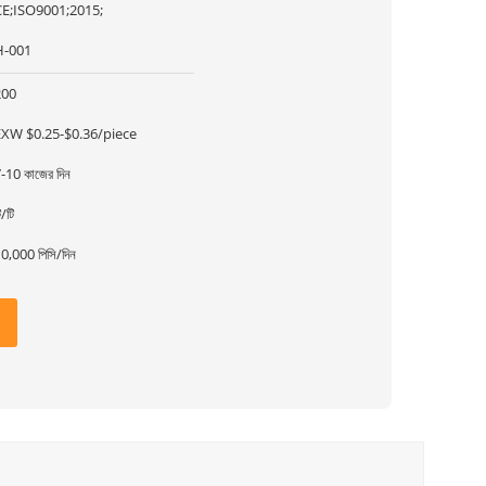
CE;ISO9001;2015;
H-001
200
EXW $0.25-$0.36/piece
-10 কাজের দিন
ি/টি
0,000 পিসি/দিন