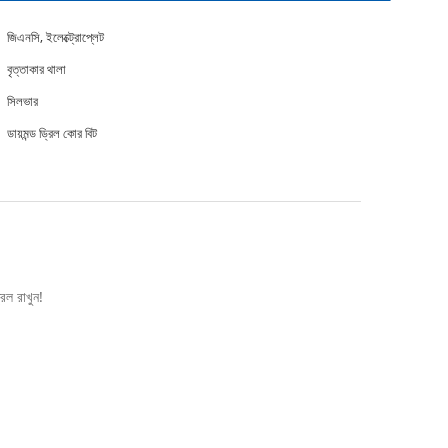
জিএনসি, ইলেক্ট্রোপ্লেট
বৃত্তাকার থালা
সিলভার
ডায়মন্ড ড্রিল কোর বিট
িল রাখুন!