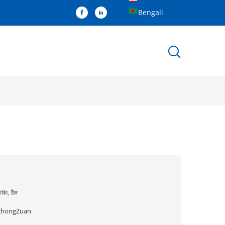
Bengali
ংকিং, চীন
ZhongZuan