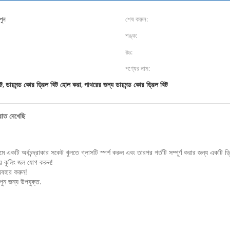
পুন
শেষ করুন:
শঙ্ক:
রঙ:
পণ্যের নাম:
িট
ডায়মন্ড কোর ড্রিল বিট হোল করা
পাথরের জন্য ডায়মন্ড কোর ড্রিল বিট
,
,
রাত দেখেছি
কটি অর্ধচন্দ্রাকার সকেট খুলতে গ্লাসটি স্পর্শ করুন এবং তারপর গর্তটি সম্পূর্ণ করার জন্য একটি ড্র
রে কুলিং জল যোগ করুন!
যবহার করুন!
পুন জন্য উপযুক্ত.